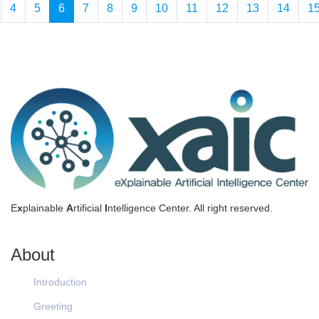
4
5
6
7
8
9
10
11
12
13
14
1
E
x
plainable
A
rtificial
I
ntelligence Center. All right reserved.
About
Introduction
Greeting