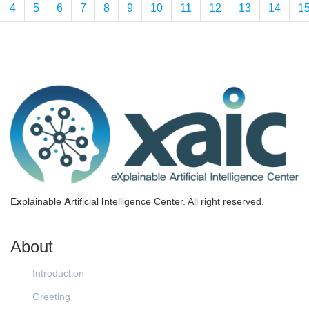
4
5
6
7
8
9
10
11
12
13
14
1
E
x
plainable
A
rtificial
I
ntelligence Center. All right reserved.
About
Introduction
Greeting