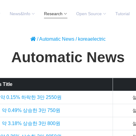
News&Info
Research
Open Source
Tutorial
/
Automatic News
/
koreaelectric
Automatic News
 Title
 0.15% 하락한 3만 2550원
약 0.49% 상승한 3만 750원
약 3.18% 상승한 3만 800원