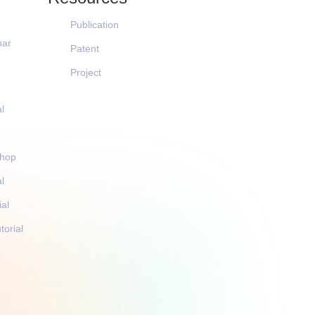
Publication
nar
Patent
Project
l
shop
l
al
orial