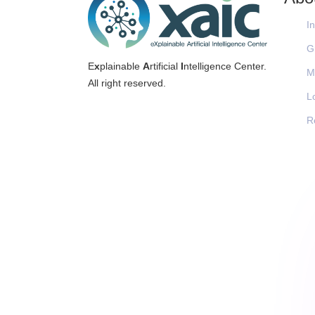
I
G
E
x
plainable
A
rtificial
I
ntelligence Center.
M
All right reserved.
L
R