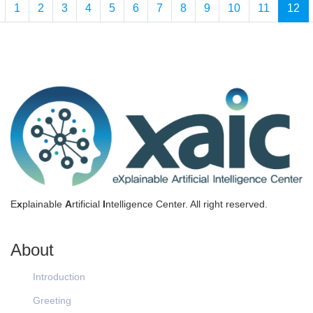
1
2
3
4
5
6
7
8
9
10
11
12
E
x
plainable
A
rtificial
I
ntelligence Center. All right reserved.
About
Introduction
Greeting