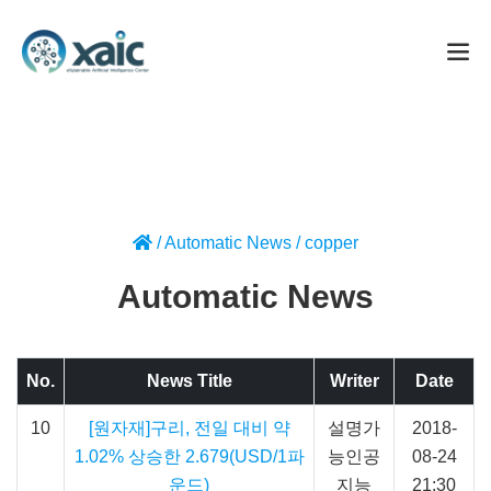
/
Automatic News
/
copper
Automatic News
No.
News Title
Writer
Date
10
[원자재]구리, 전일 대비 약
설명가
2018-
1.02% 상승한 2.679(USD/1파
능인공
08-24
운드)
지능
21:30