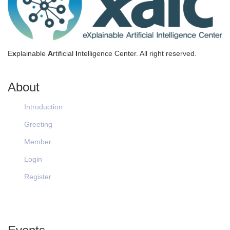
E
x
plainable
A
rtificial
I
ntelligence Center. All right reserved.
About
Introduction
Greeting
Member
Login
Register