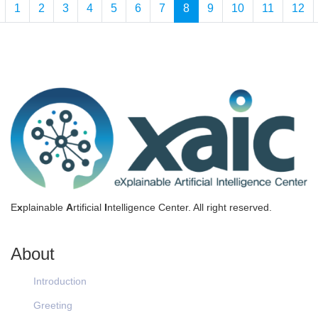
1
2
3
4
5
6
7
8
9
10
11
12
E
x
plainable
A
rtificial
I
ntelligence Center. All right reserved.
About
Introduction
Greeting