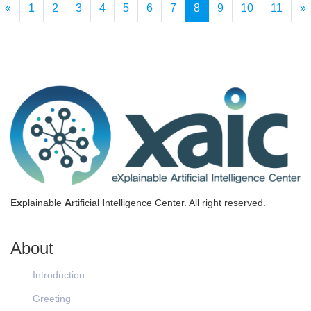
«
1
2
3
4
5
6
7
8
9
10
11
»
E
x
plainable
A
rtificial
I
ntelligence Center. All right reserved.
About
Introduction
Greeting