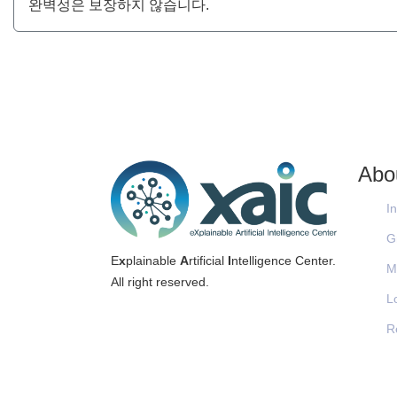
완벽성은 보장하지 않습니다.
Abo
I
G
E
x
plainable
A
rtificial
I
ntelligence Center.
M
All right reserved.
L
R