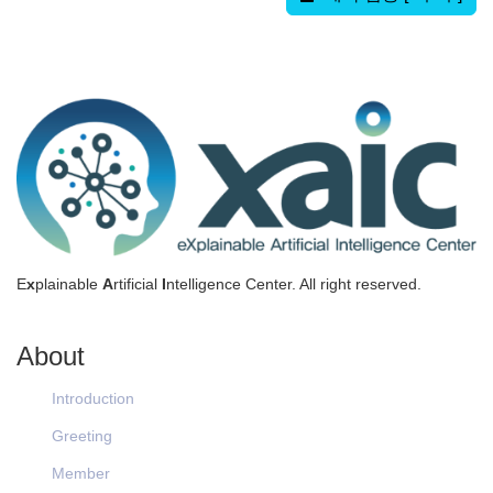
E
x
plainable
A
rtificial
I
ntelligence Center. All right reserved.
About
Introduction
Greeting
Member